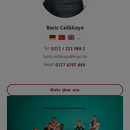
Baris
Celikkaya
…
Tel:
0211 / 233 988 2
baris.celikkaya@ergo.de
Mobil:
0177 6707 869
Mehr über uns