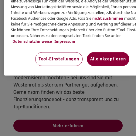
eine zuverlässige Funktion der Website, die Analyse der Websitenutzun
Messung von Marketingaktivitäten sowie die Möglichkeit, Ihnen persona
Inhalte und Werbeanzeigen zur Verfügung zu stellen, z.B. durch die N
Facebook Audiences oder Google Ads. Falls Sie
nicht zustimmen
möchten
keine für Sie maßgeschneiderte Anpassung und Werbung auf dieser Se
Sie können Ihre Entscheidungen jederzeit über den Button "Tool-Eins
anpassen. Näheres zu den eingesetzten Tools finden Sie unter
Datenschutzhinweise
Impressum
Immobilienfinanzierung
So werden Wohnträume Wirklichkeit
Tool-Einstellungen
Alle akzeptieren
Ganz egal, ob Sie kaufen, bauen oder
modernisieren möchten - bei uns sind Sie mit
Wüstenrot als starkem Partner gut aufgehoben.
Gemeinsam finden wir das beste
Finanzierungsangebot - ganz transparent und zu
Top-Konditionen.
Mehr erfahren