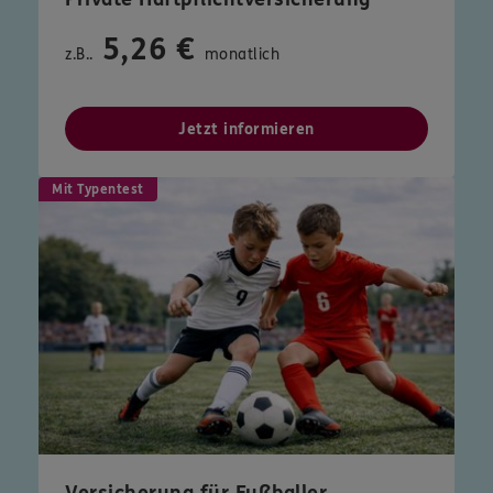
5,26 €
z.B..
monatlich
Jetzt informieren
Mit Typentest